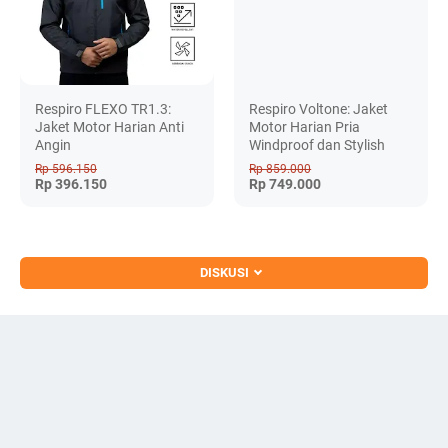
Respiro FLEXO TR1.3:
Respiro Voltone: Jaket
Jaket Motor Harian Anti
Motor Harian Pria
Angin
Windproof dan Stylish
Rp 596.150
Rp 859.000
Rp 396.150
Rp 749.000
DISKUSI
Pesan Sekarang
Beli di Marketplace
© 2023 -
Tokomobilunik - Situs belanja Online Terlengkap